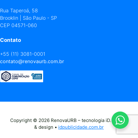
Rua Taperoá, 58
Brooklin | São Paulo - SP
CEP 04571-060
Contato
+55 (11) 3081-0001
contato@renovaurb.com.br
Copyright © 2026 RenovaURB – tecnologia iD. criação
& design •
idpublicidade.com.br