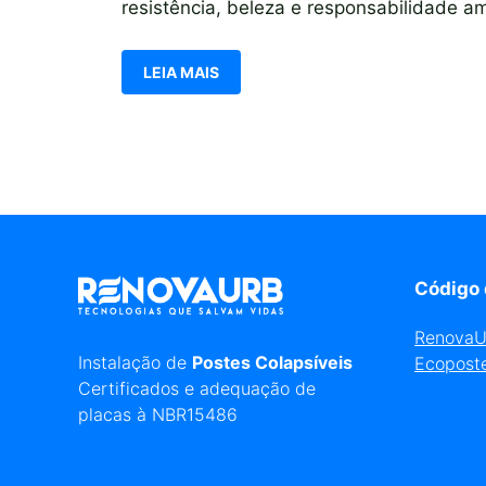
resistência, beleza e responsabilidade 
LEIA MAIS
Código 
Renova
Instalação de
Postes Colapsíveis
Ecopost
Certificados e adequação de
placas à NBR15486