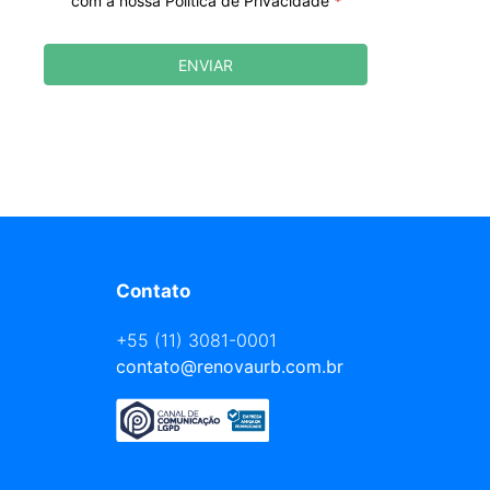
com a nossa Política de Privacidade
*
ENVIAR
Contato
+55 (11) 3081-0001
contato@renovaurb.com.br