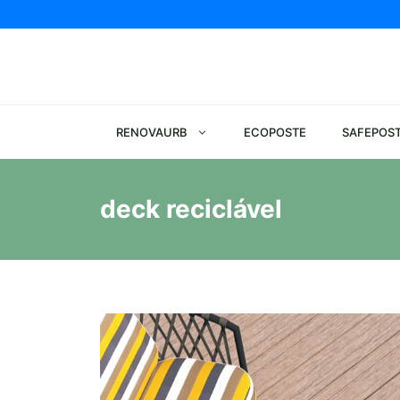
Pular
para
o
conteúdo
RENOVAURB
ECOPOSTE
SAFEPOS
deck reciclável