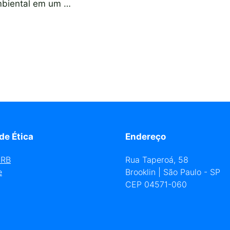
ambiental em um …
de Ética
Endereço
URB
Rua Taperoá, 58
e
Brooklin | São Paulo - SP
CEP 04571-060