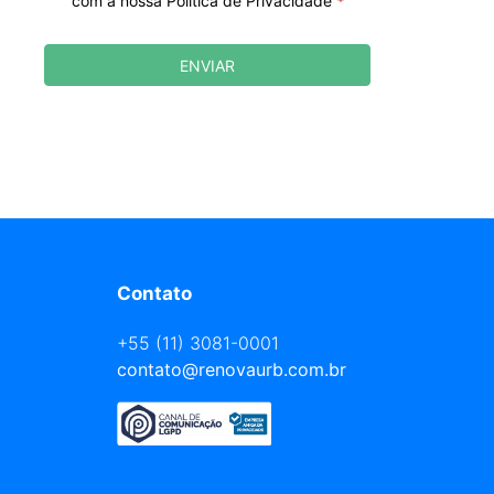
com a nossa Política de Privacidade
*
ENVIAR
Contato
+55 (11) 3081-0001
contato@renovaurb.com.br