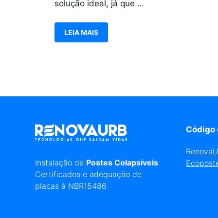
solução ideal, já que …
LEIA MAIS
Código 
Renova
Instalação de
Postes Colapsíveis
Ecopost
Certificados e adequação de
placas à NBR15486