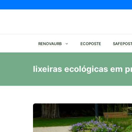
Pular
para
o
conteúdo
RENOVAURB
ECOPOSTE
SAFEPOS
lixeiras ecológicas em p