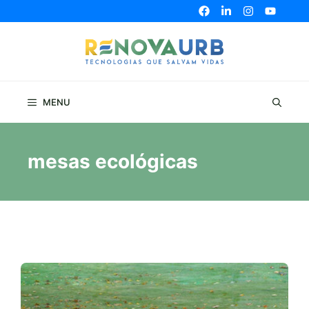
Pular
para
o
conteúdo
MENU
mesas ecológicas