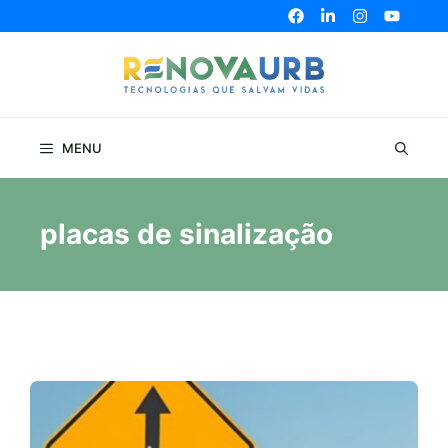
Pular
para
o
conteúdo
MENU
placas de sinalização