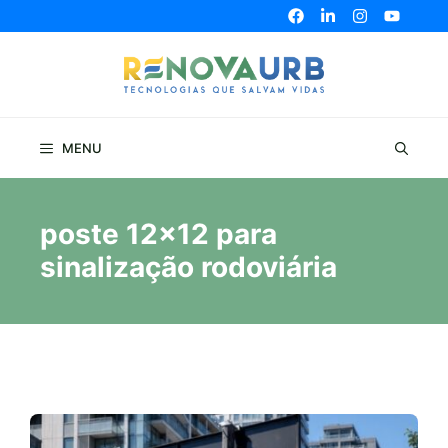
Pular
para
o
conteúdo
MENU
poste 12x12 para
sinalização rodoviária