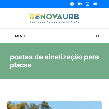
Pular
para
o
conteúdo
MENU
postes de sinalização para
placas