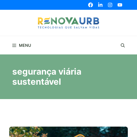
Pular
para
o
conteúdo
MENU
segurança viária
sustentável